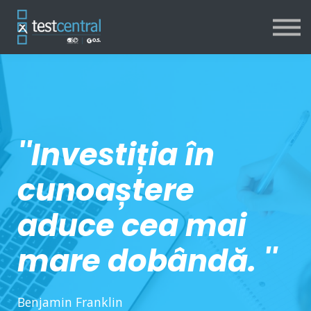
Resurse
Despre noi
Contact
Logare
''Investiția în
cunoaștere
aduce cea mai
mare dobândă. ''
Benjamin Franklin