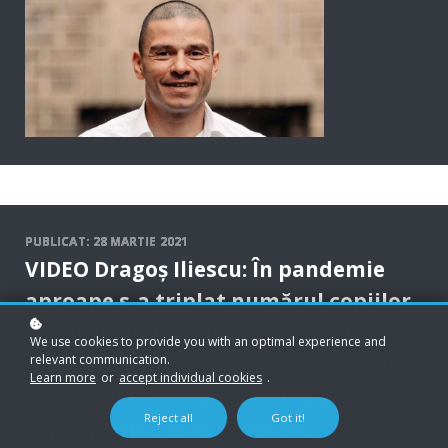
PU
BLICAT: 28 MARTIE 2021
VIDEO Dragoș Iliescu: În pandemie
aproape s-a triplat numărul copiilor
cu nivel modest de performanță /
We use cookies to provide you with an optimal experience and
relevant communication.
Școala digitală așa cum se face acum
Learn more
or
accept individual cookies
.
are costuri serioase pentru acești
Reject all
Got it!
copii, pentru țară și pentru