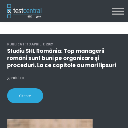
Resurse
Despre noi
Contact
Logare
PU
BLICAT: 13 APRILIE 2021
Studiu SHL România: Top managerii
români sunt buni pe organizare și
proceduri. La ce capitole au mari lipsuri
gandul.ro
Citeste