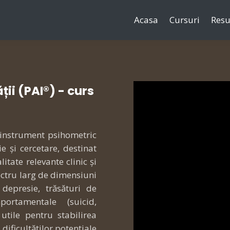
Acasa
Cursuri
Resu
ții (PAI®) - curs
n instrument psihometric
ie și cercetare, destinat
itate relevante clinic și
ectru larg de dimensiuni
 depresie, trăsături de
ortamentale (suicid,
utile pentru stabilirea
 dificultăților potențiale