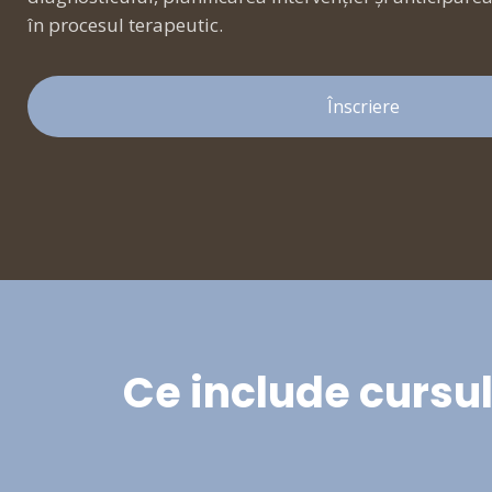
în procesul terapeutic.
Înscriere
Ce include cursu