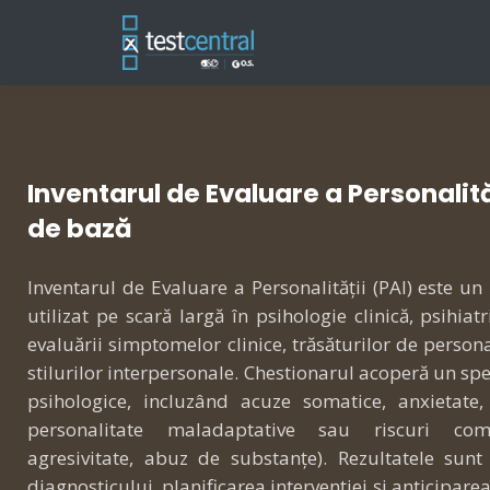
Inventarul de Evaluare a Personalită
de bază
Inventarul de Evaluare a Personalității (PAI) este u
utilizat pe scară largă în psihologie clinică, psihiatr
evaluării simptomelor clinice, trăsăturilor de personal
stilurilor interpersonale. Chestionarul acoperă un sp
psihologice, incluzând acuze somatice, anxietate,
personalitate maladaptative sau riscuri comp
agresivitate, abuz de substanțe). Rezultatele sunt 
diagnosticului, planificarea intervenției și anticiparea