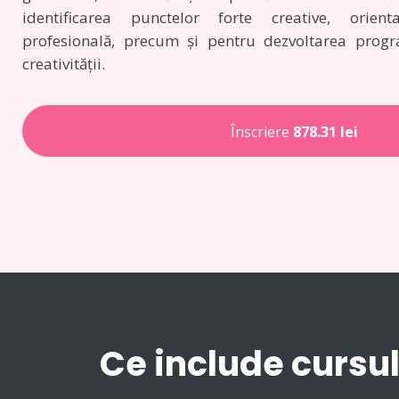
identificarea punctelor forte creative, orien
profesională, precum și pentru dezvoltarea prog
creativității.
Înscriere
878.31 lei
Ce include cursu