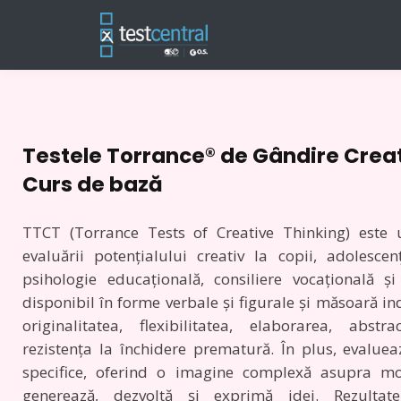
Testele Torrance® de Gândire Crea
Curs de bază
TTCT (Torrance Tests of Creative Thinking) este 
evaluării potențialului creativ la copii, adolescenț
psihologie educațională, consiliere vocațională ș
disponibil în forme verbale și figurale și măsoară in
originalitatea, flexibilitatea, elaborarea, abstr
rezistența la închidere prematură. În plus, evaluea
specifice, oferind o imagine complexă asupra mod
generează, dezvoltă și exprimă idei.
Rezultat