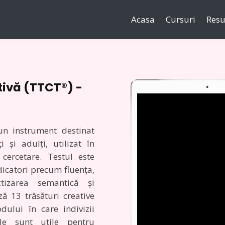
Acasa
Cursuri
Resu
tivă (TTCT®) -
un instrument destinat
i și adulți, utilizat în
i cercetare.
Testul este
dicatori precum fluența,
actizarea semantică și
ză 13 trăsături creative
ului în care indivizii
ele sunt utile pentru