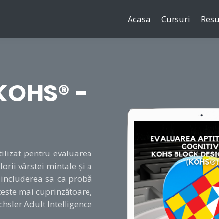
Acasa
Cursuri
Resu
 KOHS® -
tilizat pentru evaluarea
lorii vârstei mintale și a
n includerea sa ca probă
 teste mai cuprinzătoare,
chsler Adult Intelligence