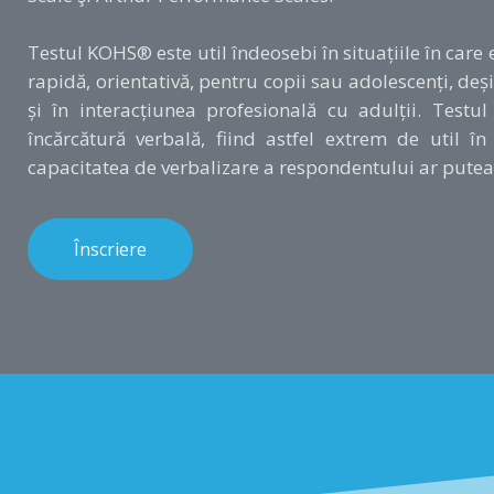
Testul KOHS® este util îndeosebi în situațiile în care
rapidă, orientativă, pentru copii sau adolescenți, deși
și în interacțiunea profesională cu adulții. Testul
încărcătură verbală, fiind astfel extrem de util în
capacitatea de verbalizare a respondentului ar pute
Înscriere